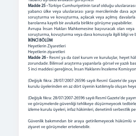
Yabancı uyruklu avukatın görüşmesi
Madde 25 -
Türkiye Cumhuriyetinin taraf olduğu uluslararası
yabancı ülke veya uluslararası yargı mercilerinde dava aç
soruşturma ve kovuşturma, açılacak veya açılmış davalarla
barolarına kayıtlı bir avukatla birlikte görüşme yapabilirler.
Avrupa İnsan Hakları Mahkemesine başvuracak olan veya b
soruşturma, kovuşturma veya dava konusuyla ilgili bilgi ve b
İKİNCİ BÖLÜM
Heyetlerin Ziyaretleri
Heyetlerin ziyaretleri
Madde 26 -
Resmî ya da özel kurum ve kuruluşlar, heyet hâl
zorundadır. Bilimsel araştırma yapanlarla görsel ve yazılı
5 inci maddesi gereğince, İnsan Haklarını İnceleme Komisyonu B
(Değişik fıkra: 28/07/2007-26596 sayılı Resmî Gazete'de ya
kurulu üyelerinden en az dört üyenin katılımıyla oluşan heyet
(Değişik fıkra: 28/07/2007-26596 sayılı Resmî Gazete'de yay
ve görüşmelerde güvenliği tehlikeye düşürmeyecek tedbirler
izleme kurulu üyeleri, infaz hâkimleri, denetimli serbestlik p
Güvenlik bakımından bir araya getirilemeyecek hükümlü ve
ziyaret ve görüşmeler ertelenebilir.