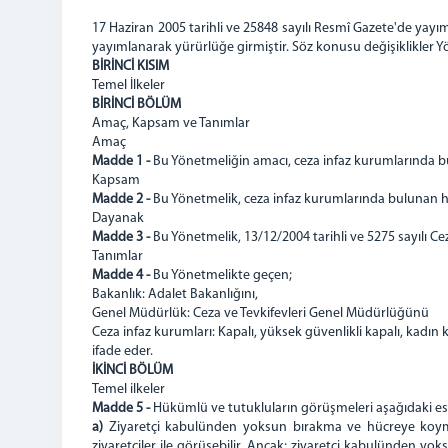
17 Haziran 2005 tarihli ve 25848 sayılı Resmî Gazete'de yayı
yayımlanarak yürürlüğe girmiştir. Söz konusu değişiklikler Y
BİRİNCİ KISIM
Temel İlkeler
BİRİNCİ BÖLÜM
Amaç, Kapsam ve Tanımlar
Amaç
Madde 1 -
Bu Yönetmeliğin amacı, ceza infaz kurumlarında bu
Kapsam
Madde 2 -
Bu Yönetmelik, ceza infaz kurumlarında bulunan h
Dayanak
Madde 3 -
Bu Yönetmelik, 13/12/2004 tarihli ve 5275 sayılı C
Tanımlar
Madde 4 -
Bu Yönetmelikte geçen;
Bakanlık: Adalet Bakanlığını,
Genel Müdürlük: Ceza ve Tevkifevleri Genel Müdürlüğünü
Ceza infaz kurumları: Kapalı, yüksek güvenlikli kapalı, kadın k
ifade eder.
İKİNCİ BÖLÜM
Temel ilkeler
Madde 5 -
Hükümlü ve tutukluların görüşmeleri aşağıdaki esas
a)
Ziyaretçi kabulünden yoksun bırakma ve hücreye koyma 
ziyaretçiler ile görüşebilir. Ancak; ziyaretçi kabulünden yok