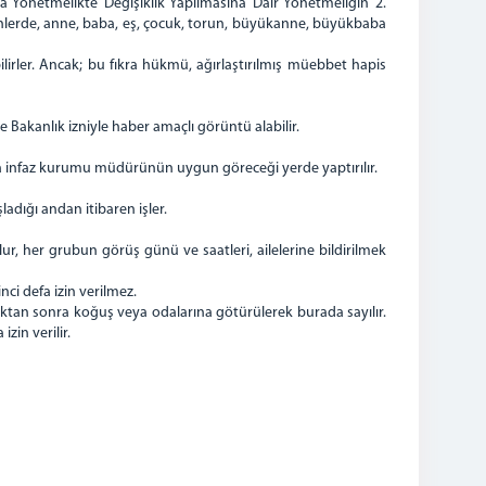
a Yönetmelikte Değişiklik Yapılmasına Dair Yönetmeliğin 2.
ihlerde, anne, baba, eş, çocuk, torun, büyükanne, büyükbaba
irler. Ancak; bu fıkra hükmü, ağırlaştırılmış müebbet hapis
e Bakanlık izniyle haber amaçlı görüntü alabilir.
eza infaz kurumu müdürünün uygun göreceği yerde yaptırılır.
ladığı andan itibaren işler.
, her grubun görüş günü ve saatleri, ailelerine bildirilmek
nci defa izin verilmez.
ıktan sonra koğuş veya odalarına götürülerek burada sayılır.
zin verilir.