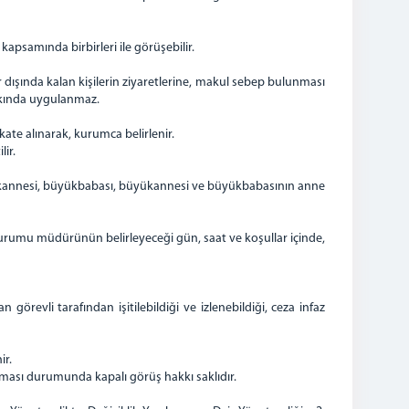
apsamında birbirleri ile görüşebilir.
anlar dışında kalan kişilerin ziyaretlerine, makul sebep bulunması
akkında uygulanmaz.
kate alınarak, kurumca belirlenir.
lir.
büyükannesi, büyükbabası, büyükannesi ve büyükbabasının anne
 kurumu müdürünün belirleyeceği gün, saat ve koşullar içinde,
örevli tarafından işitilebildiği ve izlenebildiği, ceza infaz
ir.
yması durumunda kapalı görüş hakkı saklıdır.