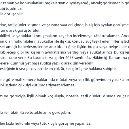
r zaman ve konuşulanları başkalarının duymayacağı, ancak; görüşmenin görev
tabi tutulmaz.
e görüşebilir.
ine, tatil günleri dışında ve çalışma saatleri içinde, bu iş için ayrılan görü
gun olarak görüştürülür.
killeri ile yaptıkları konuşmaların kayıtları incelemeye tâbi tutulamaz. Anc
lan hükümlülerin avukatları ile ilişkisi; konusu suç teşkil eden fiilleri iş
l amaçlı haberleşmelerine aracılık ettiğine ilişkin bulgu veya belge elde 
ileceği gibi bu kişilerin avukatlarına verdiği veya avukatlarınca bu kişiler
arar verir. Bu karara karşı ilgililer 4675 sayılı İnfaz Hâkimliği Kanununa gö
ere, Cumhuriyet başsavcılığı yazılı olarak izin verebilir.
sleğinin icrası çerçevesinde en çok üç kez görüşme hakkına sahiptir.
e göre mahkemece haklarında müdafi veya vekillik görevinden yasaklanmış
iğini üstlendiği kişiyi kurumda ziyaret edemez.
 ve göreviyle ilgili olmak koşuluyla, noterle, tatil günleri dışında ve ça
u ile hükümlü ve tutuklular ile görüşebilir.
irden fazla hükümlü veya tutukluyla görüşme yapamaz.