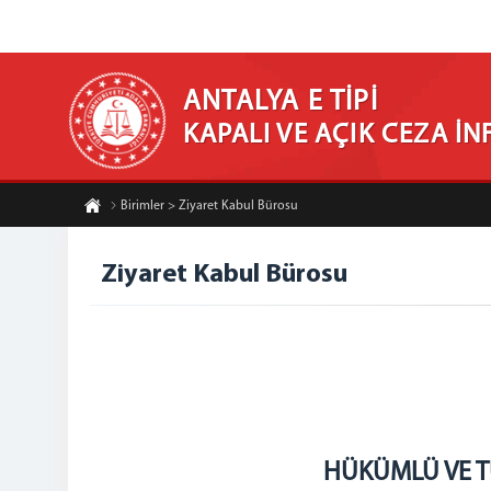
ANTALYA E TİPİ
KAPALI VE AÇIK CEZA İ
Birimler > Ziyaret Kabul Bürosu
Ziyaret Kabul Bürosu
HÜKÜMLÜ VE T