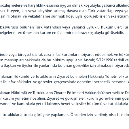
 sözleşmelere ve karşılıklılık esasına uygun olmak koşuluyla; yabancı ülke
mak isteyen, leh veya aleyhine açılmış davası olan Türk vatandaşı veya y
 sınırlı olmak ve vekâletname sunmak koşuluyla görüşebilirler. Vekâletnam
aşvurusu bulunan Türk vatandaşı veya yabancı uyruklu hükümlüler; Türki
elgelerin tercümesinin kurum en üst amirine ibrazı koşuluyla görüşebilir.
inde veya bireysel olarak ceza infaz kurumlarını ziyaret edebilmek ve hüküm
 basın mensupları hakkında da bu hüküm uygulanır. Ancak; 5/12/1990 tarihli 
aşkan ve üyeleri ile yanlarında bulunan görevliler izin almaksızın ziyaretleri
yımlanan Hükümlü ve Tutukluların Ziyaret Edilmeleri Hakkında Yönetmelikte 
 ile infaz hâkimleri ve görevleri çerçevesinde denetimli serbestlik personeli 
ımlanan Hükümlü ve Tutukluların Ziyaret Edilmeleri Hakkında Yönetmelikte Değ
 kurum yönetimince alınır. Ziyaret ve görüşmeler, kurum görevlilerinin göze
ersoneli ve kanunlarla yetkili kılınmış heyet ve kişiler hükümlü ve tutuklularl
 tutuklularla toplu görüşme yapılamaz. Önceden izin verilmiş olsa bile d