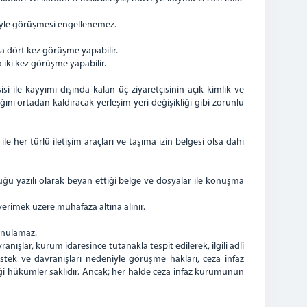
isiyle görüşmesi engellenemez.
da dört kez görüşme yapabilir.
 iki kez görüşme yapabilir.
ile kayyımı dışında kalan üç ziyaretçisinin açık kimlik ve
ağını ortadan kaldıracak yerleşim yeri değişikliği gibi zorunlu
 her türlü iletişim araçları ve taşıma izin belgesi olsa dahi
duğu yazılı olarak beyan ettiği belge ve dosyalar ile konuşma
verimek üzere muhafaza altına alınır.
unulamaz.
nışlar, kurum idaresince tutanakla tespit edilerek, ilgili adlî
istek ve davranışları nedeniyle görüşme hakları, ceza infaz
ği hükümler saklıdır. Ancak; her halde ceza infaz kurumunun