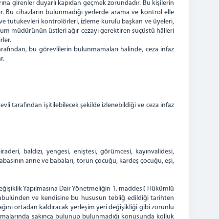
arına girenler duyarlı kapıdan geçmek zorundadır. Bu kişilerin
nır. Bu cihazların bulunmadığı yerlerde arama ve kontrol elle
ı ve tutukevleri kontrolörleri, izleme kurulu başkan ve üyeleri,
kurum müdürünün üstleri ağır cezayı gerektiren suçüstü hâlleri
rler.
rafından, bu görevlilerin bulunmamaları halinde, ceza infaz
r.
i tarafından işitilebilecek şekilde izlenebildiği ve ceza infaz
eri, baldızı, yengesi, eniştesi, görümcesi, kayınvalidesi,
basının anne ve babaları, torun çocuğu, kardeş çocuğu, eşi,
eğişiklik Yapılmasına Dair Yönetmeliğin 1. maddesi) Hükümlü
a kabulünden ve kendisine bu hususun tebliğ edildiği tarihten
ağını ortadan kaldıracak yerleşim yeri değişikliği gibi zorunlu
bulunmalarında sakınca bulunup bulunmadığı konusunda kolluk