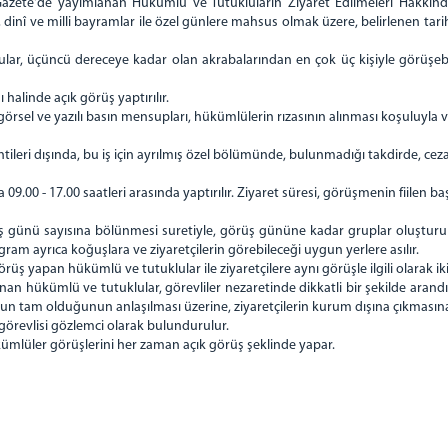
 Gazete'de yayımlanan Hükümlü ve Tutukluların Ziyaret Edilmeleri Hakkınd
dinî ve milli bayramlar ile özel günlere mahsus olmak üzere, belirlenen tar
lar, üçüncü dereceye kadar olan akrabalarından en çok üç kişiyle görüşebil
 halinde açık görüş yaptırılır.
görsel ve yazılı basın mensupları, hükümlülerin rızasının alınması koşuluyla v
tileri dışında, bu iş için ayrılmış özel bölümünde, bulunmadığı takdirde, c
09.00 - 17.00 saatleri arasında yaptırılır. Ziyaret süresi, görüşmenin fiilen baş
ş günü sayısına bölünmesi suretiyle, görüş gününe kadar gruplar oluşturulur
ram ayrıca koğuşlara ve ziyaretçilerin görebileceği uygun yerlere asılır.
örüş yapan hükümlü ve tutuklular ile ziyaretçilere aynı görüşle ilgili olarak iki
an hükümlü ve tutuklular, görevliler nezaretinde dikkatli bir şekilde arand
nun tam olduğunun anlaşılması üzerine, ziyaretçilerin kurum dışına çıkmasına i
görevlisi gözlemci olarak bulundurulur.
kümlüler görüşlerini her zaman açık görüş şeklinde yapar.