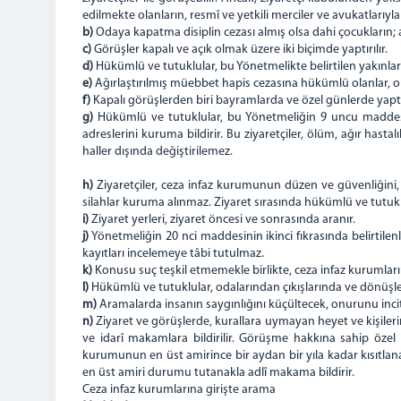
edilmekte olanların, resmî ve yetkili merciler ve avukatlarıy
b)
Odaya kapatma disiplin cezası almış olsa dahi çocukların; an
c)
Görüşler kapalı ve açık olmak üzere iki biçimde yaptırılır.
d)
Hükümlü ve tutuklular, bu Yönetmelikte belirtilen yakınları
e)
Ağırlaştırılmış müebbet hapis cezasına hükümlü olanlar, on
f)
Kapalı görüşlerden biri bayramlarda ve özel günlerde yaptırıl
g)
Hükümlü ve tutuklular, bu Yönetmeliğin 9 uncu maddesind
adreslerini kuruma bildirir. Bu ziyaretçiler, ölüm, ağır hasta
haller dışında değiştirilemez.
h)
Ziyaretçiler, ceza infaz kurumunun düzen ve güvenliğini, h
silahlar kuruma alınmaz. Ziyaret sırasında hükümlü ve tutukl
i)
Ziyaret yerleri, ziyaret öncesi ve sonrasında aranır.
j)
Yönetmeliğin 20 nci maddesinin ikinci fıkrasında belirtilen
kayıtları incelemeye tâbi tutulmaz.
k)
Konusu suç teşkil etmemekle birlikte, ceza infaz kurumları
l)
Hükümlü ve tutuklular, odalarından çıkışlarında ve dönüşler
m)
Aramalarda insanın saygınlığını küçültecek, onurunu in
n)
Ziyaret ve görüşlerde, kurallara uymayan heyet ve kişilerin
ve idarî makamlara bildirilir. Görüşme hakkına sahip özel 
kurumunun en üst amirince bir aydan bir yıla kadar kısıtla
en üst amiri durumu tutanakla adlî makama bildirir.
Ceza infaz kurumlarına girişte arama