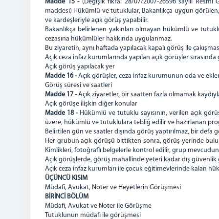
Madde 15 -
(Değişik fıkra: 28/07/2007-26596 sayılı Resmî
maddesi) Hükümlü ve tutuklular, Bakanlıkça uygun görülen, 
ve kardeşleriyle açık görüş yapabilir.
Bakanlıkça belirlenen yakınları olmayan hükümlü ve tutuklu
cezasına hükümlüler hakkında uygulanmaz.
Bu ziyaretin, aynı haftada yapılacak kapalı görüş ile çakışması
Açık ceza infaz kurumlarında yapılan açık görüşler sırasında 
Açık görüş yapılacak yer
Madde 16 -
Açık görüşler, ceza infaz kurumunun oda ve eklen
Görüş süresi ve saatleri
Madde 17 -
Açık ziyaretler, bir saatten fazla olmamak kaydıyla 
Açık görüşe ilişkin diğer konular
Madde 18 -
Hükümlü ve tutuklu sayısının, verilen açık görü
üzere, hükümlü ve tutuklulara tebliğ edilir ve hazırlanan prog
Belirtilen gün ve saatler dışında görüş yaptırılmaz, bir defa g
Her grubun açık görüşü bittikten sonra, görüş yerinde bulun
Kimlikleri, fotoğraflı belgelerle kontrol edilir, grup mevcudu
Açık görüşlerde, görüş mahallinde yeteri kadar dış güvenlik 
Açık ceza infaz kurumları ile çocuk eğitimevlerinde kalan hü
ÜÇÜNCÜ KISIM
Müdafi, Avukat, Noter ve Heyetlerin Görüşmesi
BİRİNCİ BÖLÜM
Müdafi, Avukat ve Noter ile Görüşme
Tutuklunun müdafi ile görüşmesi