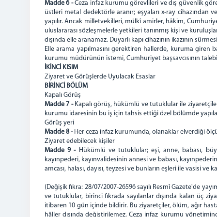
Madde 6 -
Ceza infaz kurumu görevlileri ve dış güvenlik görev
üstleri metal dedektörle aranır; eşyaları x-ray cihazından v
yapılır. Ancak milletvekilleri, mülkî amirler, hâkim, Cumhuriye
uluslararası sözleşmelerle yetkileri tanınmış kişi ve kuruluş
dışında elle aranamaz. Duyarlı kapı cihazının ikazının sürmesi 
Elle arama yapılmasını gerektiren hallerde, kuruma giren b
kurumu müdürünün istemi, Cumhuriyet başsavcısının talebi ü
İKİNCİ KISIM
Ziyaret ve Görüşlerde Uyulacak Esaslar
BİRİNCİ BÖLÜM
Kapalı Görüş
Madde 7 -
Kapalı görüş, hükümlü ve tutuklular ile ziyaretçile
kurumu idaresinin bu iş için tahsis ettiği özel bölümde yapıl
Görüş yeri
Madde 8 -
Her ceza infaz kurumunda, olanaklar elverdiği ölçüde,
Ziyaret edebilecek kişiler
Madde 9 -
Hükümlü ve tutuklular; eşi, anne, babası, büyük
kayınpederi, kayınvalidesinin annesi ve babası, kayınpeder
amcası, halası, dayısı, teyzesi ve bunların eşleri ile vasisi ve 
(Değişik fıkra: 28/07/2007-26596 sayılı Resmî Gazete'de ya
ve tutuklular, birinci fıkrada sayılanlar dışında kalan üç z
itibaren 10 gün içinde bildirir. Bu ziyaretçiler, ölüm, ağır h
hâller dışında değiştirilemez. Ceza infaz kurumu yönetimin