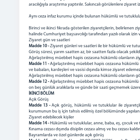
aracılığıyla araştırma yaptırılır. Sakıncalı görülenlere ziyaret i
Aynı ceza infaz kurumu içinde bulunan hükümlü ve tutuklular, 
Birinci ve ikinci fıkrada gösterilen ziyaretçilerin, belirlenen z
halinde Cumhuriyet başsavcılığı tarafından yazılı olarak izi
Ziyaret gün ve saatleri
Madde 10 -
Ziyaret günleri ve saatleri ile bir hükümlü ve tutu
Görüş süresi, yarım saatten az, bir saatten fazla olacak şekild
Ağırlaştırılmış müebbet hapis cezasına hükümlü olanların ziy
Madde 11 -
Ağırlaştırılmış müebbet hapis cezasına hükümlü o
ve babaları, kardeşleri ve vasisi dışında kimse ziyaret edemez
Ağırlaştırılmış müebbet hapis cezasına hükümlü olanların g
Madde 12 -
Ağırlaştırılmış müebbet hapis cezasına hükümlü ol
on beş günlük aralıklarla ve günde bir saati geçmemek üzere
İKİNCİ BÖLÜM
Açık Görüş
Madde 13 -
Açık görüş, hükümlü ve tutuklular ile ziyaretçil
kurumunun bu iş için tahsis edilmiş özel bölümünde yapılan 
Ziyaret edebilecek kişiler
Madde 14 -
Hükümlü ve tutuklular, anne, baba, eş, çocuk ve t
Kınama cezası dışında disiplin cezası almış ve bu cezası ka
Bayramlarda ve özel günlerde açık görüş