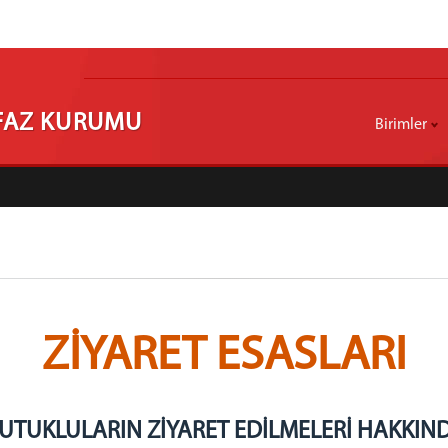
NFAZ KURUMU
Birimler
ZİYARET ESASLARI
UTUKLULARIN ZİYARET EDİLMELERİ HAKKIN