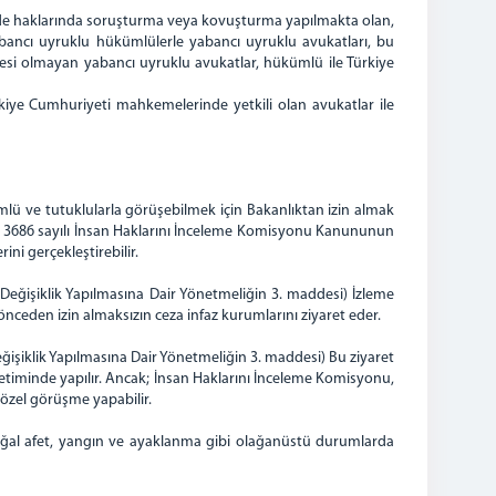
lerde haklarında soruşturma veya kovuşturma yapılmakta olan,
abancı uyruklu hükümlülerle yabancı uyruklu avukatları, bu
esi olmayan yabancı uyruklu avukatlar, hükümlü ile Türkiye
ye Cumhuriyeti mahkemelerinde yetkili olan avukatlar ile
lü ve tutuklularla görüşebilmek için Bakanlıktan izin almak
ve 3686 sayılı İnsan Haklarını İnceleme Komisyonu Kanununun
ni gerçekleştirebilir.
Değişiklik Yapılmasına Dair Yönetmeliğin 3. maddesi) İzleme
önceden izin almaksızın ceza infaz kurumlarını ziyaret eder.
işiklik Yapılmasına Dair Yönetmeliğin 3. maddesi) Bu ziyaret
timinde yapılır. Ancak; İnsan Haklarını İnceleme Komisyonu,
a özel görüşme yapabilir.
oğal afet, yangın ve ayaklanma gibi olağanüstü durumlarda