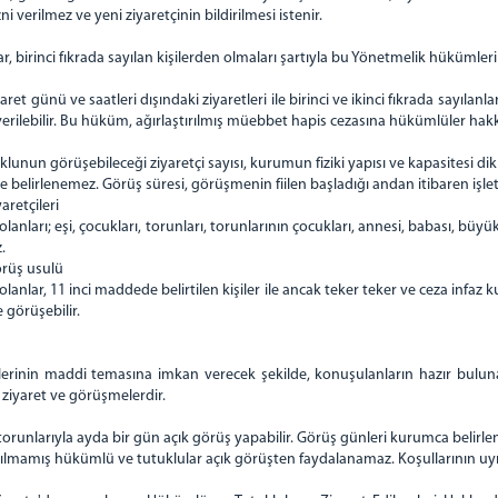
zni verilmez ve yeni ziyaretçinin bildirilmesi istenir.
birinci fıkrada sayılan kişilerden olmaları şartıyla bu Yönetmelik hükümleri k
iyaret günü ve saatleri dışındaki ziyaretleri ile birinci ve ikinci fıkrada sayıl
n verilebilir. Bu hüküm, ağırlaştırılmış müebbet hapis cezasına hükümlüler h
klunun görüşebileceği ziyaretçi sayısı, kurumun fiziki yapısı ve kapasitesi dik
e belirlenemez. Görüş süresi, görüşmenin fiilen başladığı andan itibaren işleti
aretçileri
lanları; eşi, çocukları, torunları, torunlarının çocukları, annesi, babası, 
.
örüş usulü
anlar, 11 inci maddede belirtilen kişiler ile ancak teker teker ve ceza infaz
 görüşebilir.
erinin maddi temasına imkan verecek şekilde, konuşulanların hazır bulunan g
ziyaret ve görüşmelerdir.
orunlarıyla ayda bir gün açık görüş yapabilir. Görüş günleri kurumca belirlen
ldırılmamış hükümlü ve tutuklular açık görüşten faydalanamaz. Koşullarının u