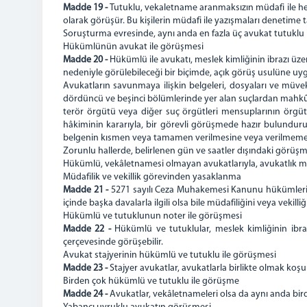
Madde 19 -
Tutuklu, vekaletname aranmaksızın müdafi ile he
olarak görüşür. Bu kişilerin müdafi ile yazışmaları denetime 
Soruşturma evresinde, aynı anda en fazla üç avukat tutuklu il
Hükümlünün avukat ile görüşmesi
Madde 20 -
Hükümlü ile avukatı, meslek kimliğinin ibrazı üzer
nedeniyle görülebileceği bir biçimde, açık görüş usulüne uy
Avukatların savunmaya ilişkin belgeleri, dosyaları ve müvek
dördüncü ve beşinci bölümlerinde yer alan suçlardan mahkûm o
terör örgütü veya diğer suç örgütleri mensuplarının örgütse
hâkiminin kararıyla, bir görevli görüşmede hazır bulundurulab
belgenin kısmen veya tamamen verilmesine veya verilmemesine k
Zorunlu hallerde, belirlenen gün ve saatler dışındaki görüşmel
Hükümlü, vekâletnamesi olmayan avukatlarıyla, avukatlık me
Müdafilik ve vekillik görevinden yasaklanma
Madde 21 -
5271 sayılı Ceza Muhakemesi Kanunu hükümlerin
içinde başka davalarla ilgili olsa bile müdafiliğini veya vekill
Hükümlü ve tutuklunun noter ile görüşmesi
Madde 22 -
Hükümlü ve tutuklular, meslek kimliğinin ibrazı
çerçevesinde görüşebilir.
Avukat stajyerinin hükümlü ve tutuklu ile görüşmesi
Madde 23 -
Stajyer avukatlar, avukatlarla birlikte olmak koşul
Birden çok hükümlü ve tutuklu ile görüşme
Madde 24 -
Avukatlar, vekâletnameleri olsa da aynı anda b