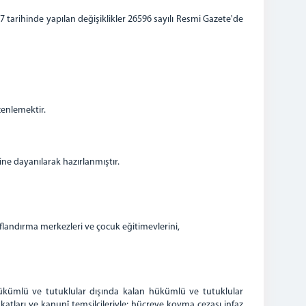
 tarihinde yapılan değişiklikler 26596 sayılı Resmi Gazete'de
zenlemektir.
ne dayanılarak hazırlanmıştır.
nıflandırma merkezleri ve çocuk eğitimevlerini,
ükümlü ve tutuklular dışında kalan hükümlü ve tutuklular
ukatları ve kanunî temsilcileriyle; hücreye koyma cezası infaz