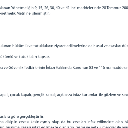
mlanan Yönetmeliğin 9, 15, 26, 30, 40 ve 41 inci maddelerinde 28 Temmuz 2007
önetmelik Metnine işlenmiştir.)
lunan hükümlü ve tutukluların ziyaret edilmelerine dair usul ve esasları dü
ükümlü ve tutukluları kapsar.
eza ve Güvenlik Tedbirlerinin İnfazı Hakkında Kanunun 83 ve 116 ncı maddeleri
apalı, çocuk kapalı, gençlik kapalı, açık ceza infaz kurumları ile gözlem ve sı
lara göre gerçekleştirilir:
disiplin cezası kesinleşmiş olup da bu cezaları infaz edilmekte olan h
sun bırakma cezası infaz edilmekte olanların resmî ve yetkili merciler ile av