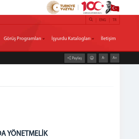
ENG
TR
Görüş Programları
İşyurdu Katalogları
İletişim
A-
A+
Paylaş
DA YÖNETMELİK