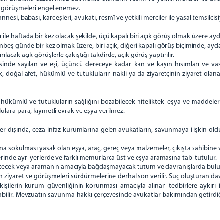
la görüşmeleri engellenemez.
nesi, babası, kardeşleri, avukatı, resmî ve yetkili merciler ile yasal temsilc
 ile haftada bir kez olacak şekilde, üçü kapalı biri açık görüş olmak üzere ay
beş günde bir kez olmak üzere, biri açık, diğeri kapalı görüş biçiminde, ayda
acak açık görüşlerle çakıştığı takdirde, açık görüş yaptırılır.
e sayılan ve eşi, üçüncü dereceye kadar kan ve kayın hısımları ve vasisi 
lık, doğal afet, hükümlü ve tutukluların nakli ya da ziyaretçinin ziyaret olan
ükümlü ve tutukluların sağlığını bozabilecek nitelikteki eşya ve maddeler ile
ulara para, kıymetli evrak ve eşya verilmez.
ler dışında, ceza infaz kurumlarına gelen avukatların, savunmaya ilişkin ol
na sokulması yasak olan eşya, araç, gereç veya malzemeler, çıkışta sahibine 
inde ayrı yerlerde ve farklı memurlarca üst ve eşya aramasına tabi tutulur.
citecek veya aramanın amacıyla bağdaşmayacak tutum ve davranışlarda bul
 ziyaret ve görüşmeleri sürdürmelerine derhal son verilir. Suç oluşturan davra
kişilerin kurum güvenliğinin korunması amacıyla alınan tedbirlere aykırı 
nabilir. Mevzuatın savunma hakkı çerçevesinde avukatlar bakımından getirdi