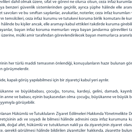
lileri dahil olmak üzere, sıfat ve görevi ne olursa olsun, ceza infaz kuruml
eya benzeri güvenlik sistemlerinden geçirilir, ayrıca şüphe hâlinde elle ara
t savcıları ve bu sınıftan sayılanlar, avukatlar, noterler, ceza infaz kurumlar
ların temsilcileri, ceza infaz kurumu ve tutukevi koruma birlik komutanı ile 
hâlinde bu kişiler ancak, elle aramayı kabul ettikleri takdirde kuruma girebili
ayanlar, bayan infaz koruma memurları veya bayan jandarma görevlileri ta
zerine, mülki amir tarafından görevlendirilecek bayan memurlarca aranırla
rinin her türlü maddi temasının önlendiği, konuşulanların hazır bulunan görevl
an görüşmelerdir.
 kapalı görüş yapılabilmesi için bir ziyaretçi kabul yeri ayrılır.
anne ve büyükbabası, çocuğu, torunu, kardeşi, gelini, damadı, kayınbirad
inin anne ve babası, eşinin başkasından olma çocuğu, büyükanne ve büyük ba
kayyımıyla görüşebilir.
yımlanan Hükümlü ve Tutukluların Ziyaret Edilmeleri Hakkında Yönetmelikte D
iyaretçisinin adı ve soyadı ile bilmesi hâlinde adresini ceza infaz kurumun
astalık, doğal afet, hükümlü ve tutuklunun nakli ya da ziyaretçinin ziyaret olan
ce, gerekli görülmesi hâlinde bildirilen ziyaretçiler hakkında, ziyarette 