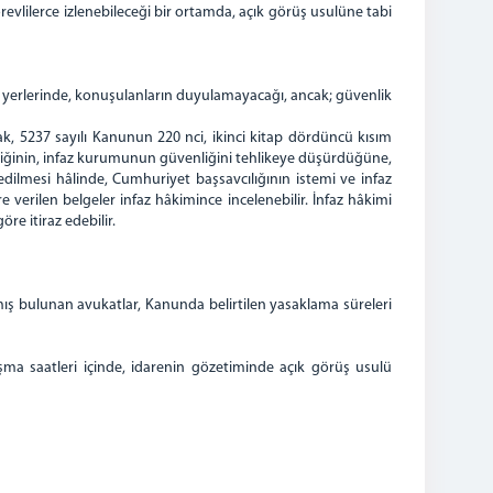
lilerce izlenebileceği bir ortamda, açık görüş usulüne tabi
şme yerlerinde, konuşulanların duyulamayacağı, ancak; güvenlik
ak, 5237 sayılı Kanunun 220 nci, ikinci kitap dördüncü kısım
lediğinin, infaz kurumunun güvenliğini tehlikeye düşürdüğüne,
edilmesi hâlinde, Cumhuriyet başsavcılığının istemi ve infaz
e verilen belgeler infaz hâkimince incelenebilir. İnfaz hâkimi
re itiraz edebilir.
 bulunan avukatlar, Kanunda belirtilen yasaklama süreleri
lışma saatleri içinde, idarenin gözetiminde açık görüş usulü